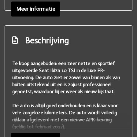
Bots waarschuwing systeem
Meer informatie
Buitenspieg
Centrale deurvergrendeling
Climate control
Beschrijving
Comfortstoel
Draadloze telefoonlader
Te koop aangeboden: een zeer nette en sportief
Elek. bedienbare ramen
uitgevoerde Seat Ibiza 1.0 TSI in de luxe FR-
uitvoering. De auto ziet er zowel van binnen als van
Elek. verstelbare spiegels
buiten uitstekend uit en is zojuist professioneel
Elektrisch verstelbare stoel
gepoetst, waardoor hij er weer als nieuw bijstaat.
Elektrisch verstelbare voorstoel
De auto is altijd goed onderhouden en is klaar voor
Elektronisch stabiliteits programma
vele zorgeloze kilometers. De auto wordt volledig
rijklaar afgeleverd met een nieuwe APK-keuring
Hoofd airbag
(geldig tot februari 2027).
Hoofd airbag(s) achter