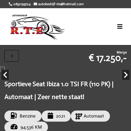
0652199724
autobedrijf-rte@hotmail.com
Marge
€ 17.250,-
Sportieve Seat Ibiza 1.0 TSI FR (110 PK) |
Automaat | Zeer nette staat!
Benzine
2021
Automaat
94.536 KM