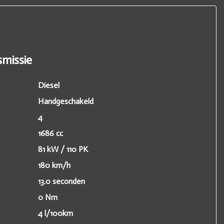
missie
Diesel
Handgeschakeld
4
1686 cc
81 kW / 110 PK
180 km/h
13.0 seconden
0 Nm
4 l/100km